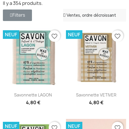
Il y a 354 produits.
Filters
NEUF
NEUF
favorite_border
favorite_border
Savonnette LAGON
Savonnette VETIVER
4,80 €
4,80 €
NEUF
NEUF
favorite_border
favorite_border