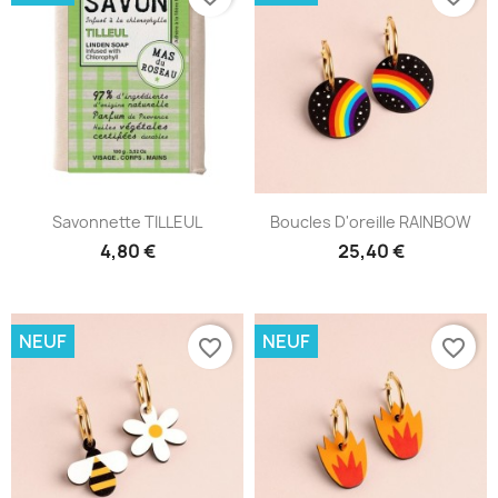
Savonnette TILLEUL
Boucles D'oreille RAINBOW
4,80 €
25,40 €
NEUF
NEUF
favorite_border
favorite_border