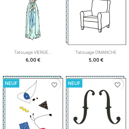
Tatouage VIERGE...
Tatouage DIMANCHE
6,00 €
5,00 €
NEUF
NEUF
favorite_border
favorite_border