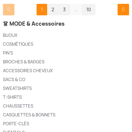
1
2
3
…
10
👗 MODE & Accessoires
BIJOUX
COSMÉTIQUES
PIN'S
BROCHES & BADGES
ACCESSOIRES CHEVEUX
SACS & CO
SWEATSHIRTS
T-SHIRTS
CHAUSSETTES
CASQUETTES & BONNETS
PORTE-CLÉS