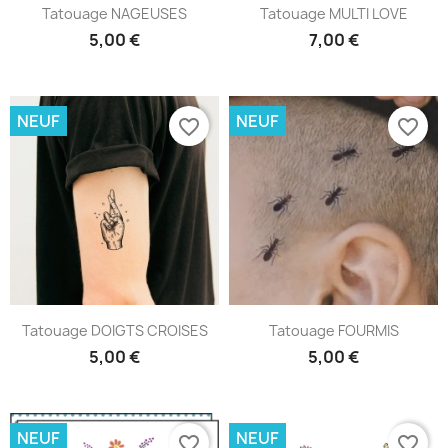
Tatouage NAGEUSES
Tatouage MULTI LOVE
5,00 €
7,00 €
NEUF
NEUF
favorite_border
favorite_border
Tatouage DOIGTS CROISES
Tatouage FOURMIS
5,00 €
5,00 €
NEUF
NEUF
favorite_border
favorite_border