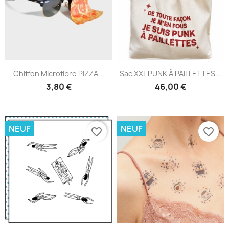
Chiffon Microfibre PIZZA...
Sac XXL PUNK À PAILLETTES...
3,80 €
46,00 €
NEUF
NEUF
favorite_border
favorite_border