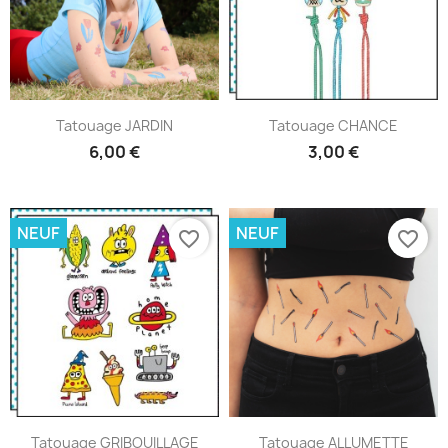
Tatouage JARDIN
Tatouage CHANCE
6,00 €
3,00 €
NEUF
NEUF
favorite_border
favorite_border
Tatouage GRIBOUILLAGE
Tatouage ALLUMETTE