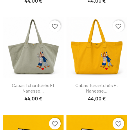
44,00 €
44,00 €
favorite_border
favorite_border
Cabas Tchantchès Et
Cabas Tchantchès Et
Nanesse...
Nanesse...
44,00 €
44,00 €
favorite_border
favorite_border