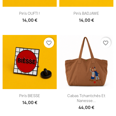
Pin's OUFTI !
Pin's BADJAWE
14,00 €
14,00 €
favorite_border
favorite_border
Pin's BIESSE
Cabas Tchantchès Et
Nanesse...
14,00 €
44,00 €