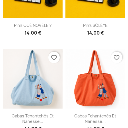
Pin's QUÉ NOVÈLE ?
Pin's SÔLÊYE
14,00 €
14,00 €
favorite_border
favorite_border
Cabas Tchantchès Et
Cabas Tchantchès Et
Nanesse...
Nanesse...