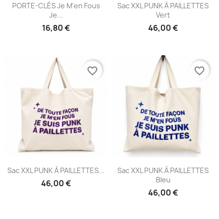
PORTE-CLÉS Je M'en Fous
Sac XXL PUNK À PAILLETTES
Je...
Vert
16,80 €
46,00 €
favorite_border
favorite_border
Sac XXL PUNK À PAILLETTES...
Sac XXL PUNK À PAILLETTES
Bleu
46,00 €
46,00 €