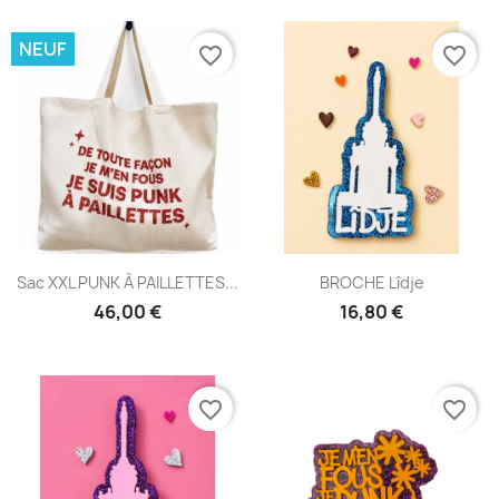
NEUF
favorite_border
favorite_border
Sac XXL PUNK À PAILLETTES...
BROCHE Lîdje
46,00 €
16,80 €
favorite_border
favorite_border