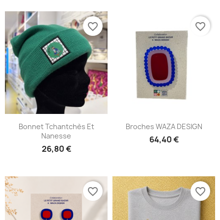
favorite_border
favorite_border
Bonnet Tchantchès Et
Broches WAZA DESIGN
Nanesse
64,40 €
26,80 €
favorite_border
favorite_border