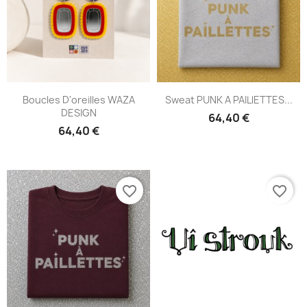
Boucles D'oreilles WAZA
Sweat PUNK A PAILlETTES...
DESIGN
64,40 €
64,40 €
favorite_border
favorite_border