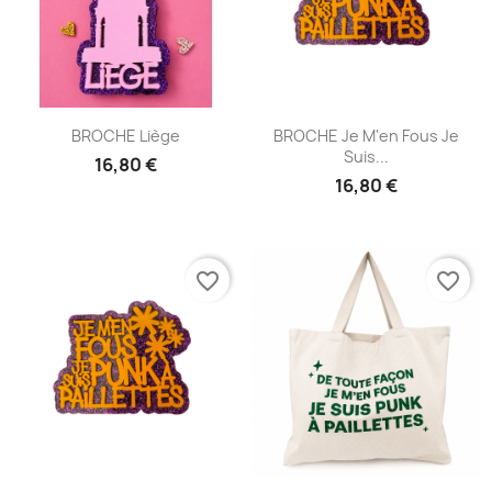
BROCHE Liège
BROCHE Je M'en Fous Je
Suis...
16,80 €
16,80 €
favorite_border
favorite_border