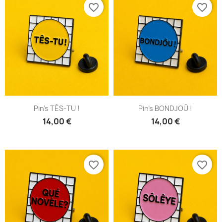
favorite_border
favorite_border
Pin's TÊS-TU !
Pin's BONDJOÛ !
14,00 €
14,00 €
favorite_border
favorite_border