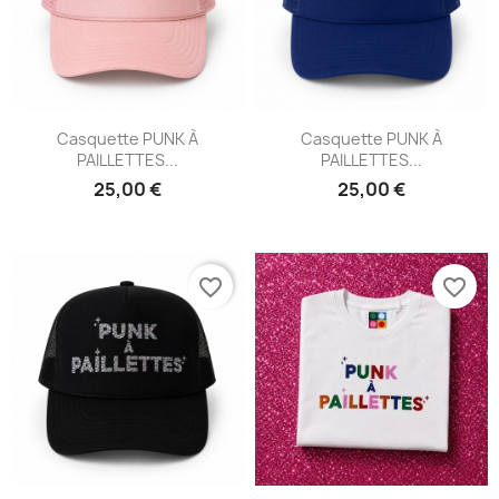
Casquette PUNK À
Casquette PUNK À
PAILLETTES...
PAILLETTES...
25,00 €
25,00 €
favorite_border
favorite_border