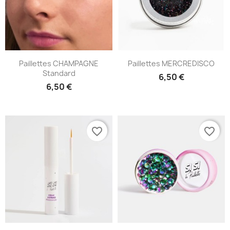
Paillettes CHAMPAGNE
Paillettes MERCREDISCO
Standard
6,50 €
6,50 €
favorite_border
favorite_border