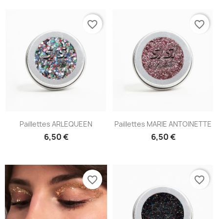
favorite_border
favorite_border
Paillettes ARLEQUEEN
Paillettes MARIE ANTOINETTE
6,50 €
6,50 €
favorite_border
favorite_border