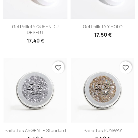
Gel Pailleté QUEEN DU
Gel Pailleté Y'HOLO
DESERT
17,50 €
17,40 €
favorite_border
favorite_border
Paillettes ARGENTE Standard
Paillettes RUNWAY