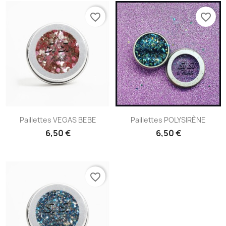
favorite_border
favorite_border
Paillettes VEGAS BEBE
Paillettes POLYSIRÈNE
6,50 €
6,50 €
favorite_border