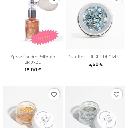
Spray Poudre Pailletée
Paillettes LIBEREE DEGIVREE
BRONZE
6,50 €
16,00 €
favorite_border
favorite_border