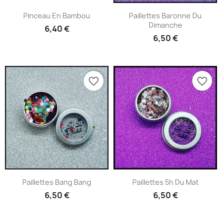
Pinceau En Bambou
Paillettes Baronne Du
Dimanche
6,40 €
6,50 €
favorite_border
favorite_border
Paillettes Bang Bang
Paillettes 5h Du Mat
6,50 €
6,50 €