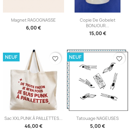
Magnet RAGOGNASSE
Copie De Gobelet
BONJOUR...
6,00 €
15,00 €
NEUF
NEUF
favorite_border
favorite_border
Sac XXL PUNK À PAILLETTES...
Tatouage NAGEUSES
46,00 €
5,00 €