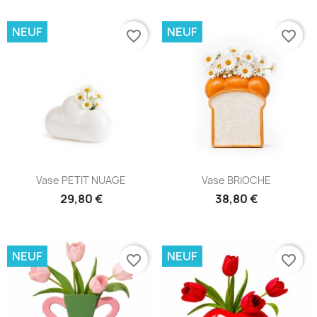
NEUF
NEUF
favorite_border
favorite_border
Vase PETIT NUAGE
Vase BRiOCHE
29,80 €
38,80 €
NEUF
NEUF
favorite_border
favorite_border