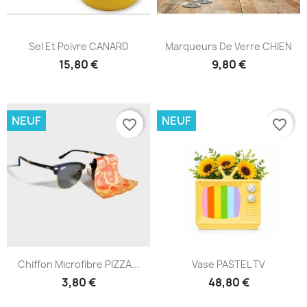
Sel Et Poivre CANARD
Marqueurs De Verre CHIEN
15,80 €
9,80 €
NEUF
NEUF
favorite_border
favorite_border
Chiffon Microfibre PIZZA...
Vase PASTEL TV
3,80 €
48,80 €