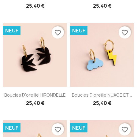
25,40 €
25,40 €
NEUF
NEUF
favorite_border
favorite_border
Boucles D'oreille HIRONDELLE
Boucles D'oreille NUAGE ET...
25,40 €
25,40 €
NEUF
NEUF
favorite_border
favorite_border