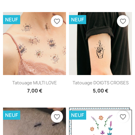
NEUF
NEUF
favorite_border
favorite_border
Tatouage MULTI LOVE
Tatouage DOIGTS CROISES
7,00 €
5,00 €
NEUF
NEUF
favorite_border
favorite_border