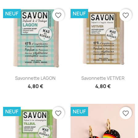
NEUF
NEUF
favorite_border
favorite_border
Savonnette LAGON
Savonnette VETIVER
4,80 €
4,80 €
NEUF
NEUF
favorite_border
favorite_border