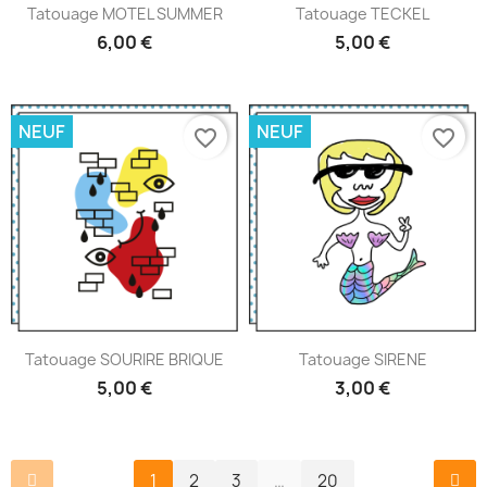
Tatouage MOTEL SUMMER
Tatouage TECKEL
6,00 €
5,00 €
NEUF
NEUF
favorite_border
favorite_border
Tatouage SOURIRE BRIQUE
Tatouage SIRENE
5,00 €
3,00 €
1
2
3
…
20