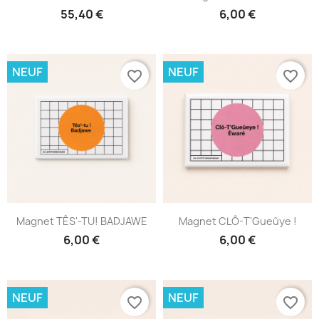
55,40 €
6,00 €
NEUF
NEUF
favorite_border
favorite_border
Magnet TÊS'-TU! BADJAWE
Magnet CLÔ-T'Gueûye !
6,00 €
6,00 €
NEUF
NEUF
favorite_border
favorite_border