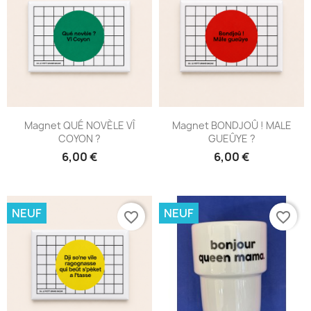
Magnet QUÉ NOVÈLE VÎ
Magnet BONDJOÛ ! MALE
COYON ?
GUEÛYE ?
6,00 €
6,00 €
NEUF
NEUF
favorite_border
favorite_border